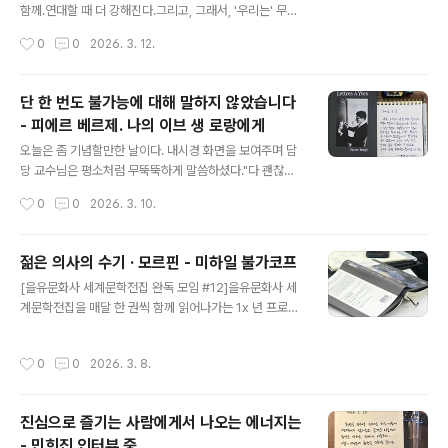
한 이 책에는 북마크 플래그가 빼곡하게 붙어 있다. 참고로
함께.연대할 때 더 강해진다.그리고, 그래서, '우리는' 무엇
이 책을 읽기 전에 읽은 책에는 플래그가 딱 두 개뿐이었
이든 극복할 수 있다고 믿는다. 를 진행하며 '사람'에 대해
작성시간
0
0
2026. 3. 12.
다.'호의에 대하여'는 ..
한번 더 생각하게 된다.음악과 그림, 명상과 나눔.힐링 콘서
트의 따뜻함은 일반 공연과는 다른 짙은 여운을 남긴다.오
늘도 참 좋았다. https://artitube.tistory.com/1376 마
단 한 번도 불가능에 대해 말하지 않았습니다
중 - 허림[너에게 들려주는 시. 4] https://youtu.be/Ajf
- 피에르 베르제. 나의 이브 생 로랑에게
BxO6Pmn0 그대여 언제까지나 서 있을게요. 굿바이 20
글 내용
22. https://knockonrecords.kr/1184 마중 - 허림 ht
오늘은 좀 기념할만한 날이다. 내시경 화면을 보여주며 담
tps://youtu.be/uCf3Pd_lvpc 이 시는 너의 글씨로 기
당 교수님은 평소처럼 무뚝뚝하게 말씀하셨다."다 괜찮고
억된다. 그립고 또 그knockonrecords.kr ..
요, 이상 없습니다." 이제 재발하지 않았는지 정기적으로 추
작성시간
0
0
2026. 3. 10.
적 검사만 하면 된단다. 피검사 결과를 먼저 본 (의사) 친구
가 내 머리를 쓰다듬으며 말했지."장하다 내 친구, 암도 이
겨내고!"내가 파이터로 자랐지만 이런 싸움까지 하게 될 줄
젊은 의사의 수기 · 모르핀 - 미하일 불가코프
은 몰랐다. 작년 여름 엄마한테, 할 말이 있으니 여기 앉아
글 내용
[을유문화사 세계문학전집 완독 모임 #12]을유문화사 세
봐- 하고, "시티 검사 결과가 안 좋은데, 괜찮을거야. 잘 치
계문학전집을 매달 한 권씩 함께 읽어나가는 1x 년 프로젝
료받으면 되니까 너무 걱정하지 마."잘 치료받았고 정말 괜
트, 12번째 모임. '41 젊은 의사의 수기 · 모르핀 - 미하일
찮아졌다. 금방 가네, 시간... 후훗.손도 많이 돌아왔고, 날도
불가코프'@스터디 카페 모각다음 책 고르는 뽑기 당첨! 와
많이 풀렸다.믿고 행동하고 실현하고! #피에르베르제 #나
작성시간
0
0
2026. 3. 8.
오늘 운 좋은 날이네~ #을유문화사 #세계문학전집 #젊은
의이브생로랑에게 #항암치료종료 #오늘의문장 #손글씨
의사의수기 #모르핀 #미하일불가코프 #러시아문학 #고
#딥펜 #마이..
전읽기 #독서모임 #독서기록 #책읽기 #마이마르스 #나
진심으로 즐기는 사람에게서 나오는 에너지는
의화성 #mymars
- 민희진 인터뷰 중