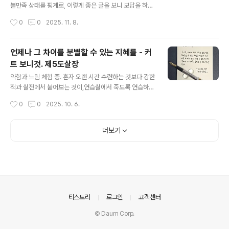
면 다시 들어오기 시작하고, 밤도 깊어져 가장 어두운 시점
불만족 상태를 핑계로, 이렇게 좋은 글을 보니 보답을 하고
에 이르면 다시 밝아지기 시작하고 밝았다가 다시…… 계절
싶다는 그럴싸한 이유를 대며, 시집을 마구 주문 ㅋㅋ 어제
작성시간
0
0
2025. 11. 8.
도, 부귀도, 영화도, 희로애락도, 승강..
는 피나 바우쉬 공연을 본 대가로, 끝나고 다시 작업실에 들
어와 새벽 6시까지 작업했다. 공연 이후 'Timeless' 란 단
어가 계속 머릿속에 떠다니고 있다. 고모할머니는 생전에
언제나 그 차이를 분별할 수 있는 지혜를 - 커
나에게 이런 말씀을 하셨다."그래, 니 분야에서 최고가 되어
트 보니것. 제5도살장
라.""네, 열심히 하겠습니다."라고 대답을 했지만 그럴 생각
글 내용
은 눈곱만큼도 없었다. 1등을 하기 위해서는 너무 많은 희
약함과 느림 체험 중. 혼자 오랜 시간 수련하는 것보다 강한
생이 필요하다는 것을 알기 때문이다.사실 별로 그러고 싶
적과 실전에서 붙어보는 것이,연습실에서 죽도록 연습하는
지 않다는 것이 문제랄까.의도치 않게 그런 일이 생기면, 엄
것보다 큰 무대에 서보는 것이 훨씬 효과적으로 실력이 느
작성시간
0
0
2025. 10. 6.
마가 좋아하는 모습을 보는 것만이 유일한 기쁨이었다.그
는 것처럼,이렇게 센 시련들을 겪다 보면 삶의 근력이 더 탄
냥..
탄해질까. 돌이켜보니 충분한 것이 참 많았다.이 미친 세상
속에, 이토록 고마운 사람들이 이렇게 많이 가까이에 있다
더보기
니.이런 걸 알게 된 것만으로도 값진 경험이다. 비 오는 추
석입니다.아쉽지만 마음속에 고요히 빛나는 달을 띄우고
소원을 빌어야겠습니다.모두에게 따뜻한 빛이 스며드는 한
가위 보내시길 바랍니다!May the full moon bring pea
ce, warmth, and a quiet light to your heart.Wishi
ng you a serene night ..
의안내
티스토리
로그인
고객센터
© Daum Corp.