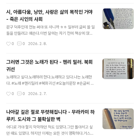
품도 다시 찾아봤다.원서를 보지는 못했지만, 각각 다른 번
역을 비교해 보는 것도 재미있다. 시대를 뛰어넘는 놀라운
시, 아름다움, 낭만, 사랑은 삶의 목적인 거야
작품,바로 이런 책이 고전을 다시 읽어야 하는 이유이다. 영
- 죽은 시인의 사회
원히 리메이크될 작품 중 하나.p.41 을유문화사: 한애경 옮
글 내용
김마침내 때가 되면 슬픔은 필연이라기보다 차라리 자기만
문구 덕후인데 언능 써야 또 사니까 ㅎㅎ 일부러 글씨 쓸 일
족이 된다. 신성 모독으로 보일지 모르겠으나, 입가에 떠오
들을 만들려고 애쓴다.이번 달에는 자기 전에 책상에 앉아
른 미소가 사라지지 않는 그런 날이 온다. 어머니는 돌아가
서 손으로 이것저것 쓰고 책 좀 보다 잠드는 루틴 설정.닙과
작성시간
0
0
2026. 2. 8.
셨지만, 우리에게는 아직..
만년필, 잉크들을 집으로 가져와서 정갈하게 세팅 완료!사
각거리며 글씨 쓰는 게 이렇게 재밌는 일인데 이제 손글씨
쓸 일이 거의 없으니, 거참;;"We don't read and write
그러면 그것은 노래가 된다 - 헨리 밀러. 북회
poetry because it's cute. We read and write po
귀선
etry because we are members of the human ra
글 내용
ce. And the human race is filled with passion. An
노래하고 싶다.노래하려 한다.노래하고 있다.나는 노래한
d medicine, law, business, engineering, these ar
다. #노래 #헨리밀러 #북회귀선 #오늘의문장 #손글씨 #
e noble p..
딥펜 #마이마르스 #나의화성 #mymars
작성시간
0
0
2026. 2. 7.
나아갈 길은 절로 뚜렷해집니다 - 무라카미 하
루키. 도시와 그 불확실한 벽
글 내용
어디로 가야 할지 막막하던 적도 있었다.그만 돌아서고 싶
던 때도 있었다. 하지만 이제는 모든 것이 명확하다.거스를
수 없는 시간의 힘! 멍청이들에겐 눈길조차 주지 말자.나는