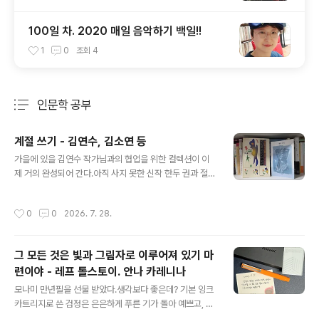
100일 차. 2020 매일 음악하기 백일!!​
1
0
조회
4
인문학 공부
분류 전체보기
주요 글 목록
계절 쓰기 - 김연수, 김소연 등
글 내용
가을에 있을 김연수 작가님과의 협업을 위한 컬렉션이 이
제 거의 완성되어 간다.아직 사지 못한 신작 한두 권과 절판
되어 중고 서점을 뒤지고 있는 대여섯 권만 더 모으면 60
권이 넘는다.내가 책을 사 모으는 속도와 작가님이 새 책을
작성시간
0
0
2026. 7. 28.
내시는 속도가 비슷할 정도라니, 정말 놀랍고 진심으로 존
경스럽다.어제는 너무 덥고 지쳐 에라 모르겠다 하고 일찍
퇴근했다.에어컨과 선풍기를 켜두고 침대에 누워 작가님의
그 모든 것은 빛과 그림자로 이루어져 있기 마
가장 최근작인 를 읽었다.세상 행복했다.는 여덟 명의 산문
련이야 - 레프 톨스토이. 안나 카레니나
가가 각자의 계절을 기록한 책이다. 김연수 작가님의 여름
글 내용
이야기 '세화, 여름의 이름'에 나오는 비 오는 날의 비자림,
모나미 만년필을 선물 받았다.생각보다 좋은데? 기본 잉크
세화 해변, 오름들의 기억, 그리고 친구들이 살던 곳과 사랑
카트리지로 쓴 검정은 은은하게 푸른 기가 돌아 예쁘고, F
하는 사람들과 함께 갔던 곳... 숱한 제주의 추억이 올라왔
촉도 적당한 탄성이 있어 부드럽게 잘 써진다.이 문구는 가