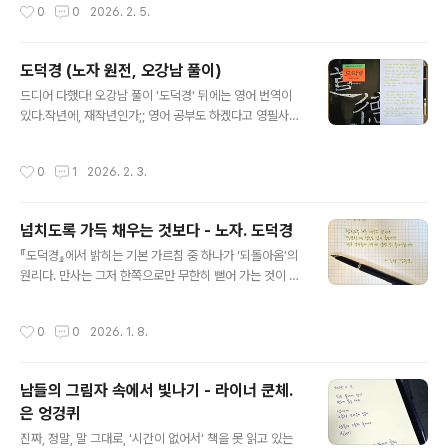
작성시간
0
0
2026. 2. 5.
내 길만 보고 간다. #길 #도시와그불확실한벽 #무라카미
하루키 #오늘의문장 #손글씨 #딥펜 #마이마르스 #나의
화성 #mymars
도덕경 (노자 원전, 오강남 풀이)
글 내용
드디어 다했다! 오강남 풀이 '도덕경' 뒤에는 영어 번역이
있다.작년에, 재작년인가;; 영어 공부도 하겠다고 영필사를
하기 시작했다. 짧으니까 하루에 한 장씩 하면 금방 다 하겠
네~ 했는데... 그럴 리가 ㅋㅋㅋ 여전히 나왔던 단어 다시
작성시간
0
1
2026. 2. 3.
찾아보는 수준이지만, 그래도 끝냈다!! 올해는 '장자'다!!! #
도덕경 #노자 #오강남풀이 #영필사 #손글씨 #독서노트
#독서기록 #책읽기 #마이마르스 #나의화성 #mymars
넘치도록 가득 채우는 것보다 - 노자. 도덕경
글 내용
『도덕경』에서 밝히는 기본 가르침 중 하나가 ‘되돌아옴’의
원리다. 만사는 그저 한쪽으로만 무한히 뻗어 가는 것이 아
니라 한쪽으로 가다가 어느 정도에 이르면 반대 방향으로
되돌아온다는 것이다. 시계추처럼 어느 한쪽으로 움직이다
작성시간
0
0
2026. 1. 8.
가 그 정점에 이르면 되돌아 반대 방향으로 움직이고, 그러
다가 그쪽의 정점에 이르면 다시 되돌아 반대 방향으로 움
직인다는 것이다. 시계추만 그런 것이 아니라 달도 완전히
남들의 그림자 속에서 빛나기 - 라이너 쿤체.
차면 기울기 시작하고 완전히 기울어 없어진 다음에는 다
은 엉겅퀴
시 생겨나서 차기 시작하고, 바다에도 물이 들었다가 그 극
글 내용
점에 이르면 다시 나가기 시작하고 나갔다가 극점에 이르
진짜, 정말, 말 그대로, '시간이 없어서' 책을 못 읽고 있는