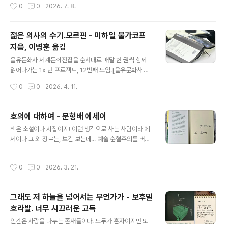
작성시간
0
0
2026. 7. 8.
다.여행... 까지 ..
사 필사 노트의 속지인데, 안 열어 본 지 넘 오래되었다.집
책상에 앉아서 글씨 쓰며 놀 시간이 없어 아흑. 원고 다 쓰
고 여름에는 시원한 데서 책 보며 놀아야지 했는데, 어째 분
젊은 의사의 수기.모르핀 - 미하일 불가코프
위기가 바로 다음 단계로 넘어갈 것 같다.예를 들면, 공연
지음, 이병훈 옮김
준비?하아아아아 ㅠㅠ #레프톨스토이 #안나카레니나 #오
글 내용
늘의문장 #손글씨 #만년필 #모나미 #153네오 #마이마
을유문화사 세계문학전집을 순서대로 매달 한 권씩 함께
르스 #나의화성 #mymars
읽어나가는 1x 년 프로젝트, 12번째 모임.[을유문화사 세
계문학전집 완독 모임 #12 - 젊은 의사의 수기.모르핀] 미
작성시간
0
0
2026. 4. 11.
하일 불가코프는 블라디미르 달리, 안톤 체호프로 이어져
온 러시아 의사 작가의 계보를 20세기에 잇는 인물이다.키
예프 의대를 졸업하고 1916년부터 스몰렌스크 현의 시골
호의에 대하여 - 문형배 에세이
병원에서 실제로 근무했으며, '젊은 의사의 수기'는 그 1년
글 내용
책은 소설이나 시집이지! 이런 생각으로 사는 사람이라 에
간의 체험을 지명만 바꾼 채 그대로 재현한 작품이다. 7편
세이나 그 외 장르는, 보긴 보는데... 예술 순혈주의를 버려
의 연작 단편 모두 잡지 '의료인'에 발표되었고, 불가코프
야 하는데...아무튼. 처음 이 책을 주문한 건 '문예북흥'에 문
사후 23년이 지난 1963년에야 단행본으로 묶였다. 자전
형배 재판관님이 오신다는 소식을 듣고 그저 감사한 마음
적 체험의 정밀한 문학적 변환, 러시아 문학사 안에서의 계
작성시간
0
0
2026. 3. 21.
에서였다.내란으로 얼룩진 그 험한 겨울을 지나 이렇게 대
보적 위치, 그리고 의료 현장을 통해 혁명기 러시아 사회 전
한민국이 다시 회복될 수 있었던 시발점은, 문형배 헌법재
체를 압축한 구조적 ..
판소장 권한대행의 "주문, 피청구인 대통령 윤석열을 파면
그래도 저 하늘을 넘어서는 무언가가 - 보후밀
한다."라는 말일 것이다. 수십 번 수백 번을 들었기에 저 문
흐라발. 너무 시끄러운 고독
장만 보아도 그 또렷한 목소리가 생생하게 귓가를 때리고
글 내용
눈을 뜨겁게 만든다. 큰 기대 없이(죄송합니다) 읽기 시작
인간은 사랑을 나누는 존재들이다. 모두가 혼자이지만 또