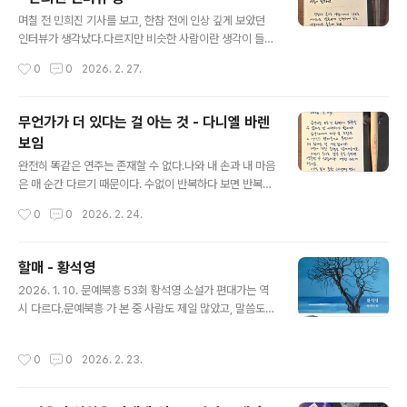
글 내용
며칠 전 민희진 기사를 보고, 한참 전에 인상 깊게 보았던
인터뷰가 생각났다.다르지만 비슷한 사람이란 생각이 들었
었다.가짜일 수도 있겠지만 거짓 같지는 않다. 케이팝엔 큰
작성시간
0
0
2026. 2. 27.
관심이 없는데 뉴진스는 좋아한다.음악도 너무 좋고, 아주
아주 오랜만에 춤추고 싶다는 기분을 들게 해 주었다.아무
쪼록 뉴진스의 모습을 다시 보고 싶다는 소망. - 지난 인터
무언가가 더 있다는 걸 아는 것 - 다니엘 바렌
뷰와 작업을 살펴보면 희진 님이 고수하는 관점이 있는 것
보임
같아요. 예를 들어 ‘정반합’이라든지, 서로 상반되는 것을
글 내용
함께 다루려고 노력한다든지, ‘숨겨진 진짜’를 추구한다든
완전히 똑같은 연주는 존재할 수 없다.나와 내 손과 내 마음
지, 본질과 진정성에 충실하다든지 등등요. 창작할 때 어떤
은 매 순간 다르기 때문이다. 수없이 반복하다 보면 반복이
것을 마음에 담고 잊지 않으려고 하시나요?일부러 떠올리
란 말은 무의미해진다.처음 시작할 때와 달라질 수밖에 없
작성시간
0
0
2026. 2. 24.
려 하지 않아도 자연스럽게 드는 생각이긴 해요. 설사 당면
으므로.그래서 같음은 다름이 되고, 반복은 발전이 된다. 내
한 현실에서 외면받는다고 해도..
가 나아지면 내 연주도 나아질까?내가 자라면 내 노래도 자
라날까? 음악 안에 있을 때, 그 사람의 가장 진실된 모습이
할매 - 황석영
보인다. #다니엘바렌보임 #위대한수업 #오늘의문장 #손
글 내용
2026. 1. 10. 문예북흥 53회 황석영 소설가 편대가는 역
글씨 #딥펜 #만년필 #마이마르스 #나의화성 #mymars
시 다르다.문예북흥 가 본 중 사람도 제일 많았고, 말씀도
제일 좋았다.황석영 선생님, 정정하시고 꼿꼿하시고 여전
히 날 선 영혼! 너무 멋져 ㅜㅜ 노년의 예술가에 대해 하신
작성시간
0
0
2026. 2. 23.
말씀이 특히 인상적이었다.나도 저렇게 나이 들어야지, 저
런 어른이 되어야지!삶을 살아낸 사람만이 가질 수 있는 진
정성이란... AI에 대한 말씀도 구구절절 얼마나 시원했던지,