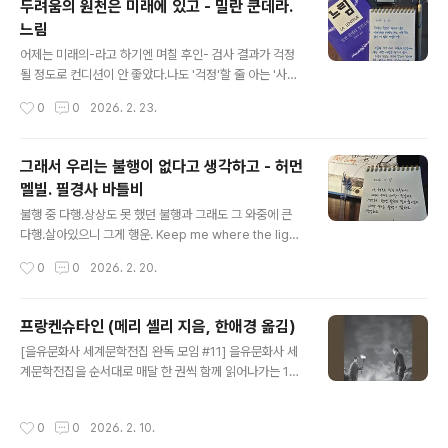
두려움의 원천은 미래에 있고 - 밀란 쿤데라.
요즘 멍청이들이 너무 많은데 다들 제발 (선생님 말씀처럼)
느림
책을 읽자! "예술가는 평생 전위(아방가르드)에 있다""영원
글 내용
히 변하지 않는 것은 없다는 것만이 영원하다""자신의 상상
어제는 미래의-라고 하기엔 며칠 후인- 검사 결과가 걱정
력을 믿어라, 누구나 꿈을 꾼다" 중에서 [16페이지]개똥지
될 정도로 컨디션이 안 좋았다.나도 '걱정'할 줄 아는 '사
빠귀 흰 점박이와 개암이 날개 부부 한 쌍은 둥지 안에서 서
람'이다.손이 다시 돌아오지 않으면 어쩌나... 뭐, 그렇다고
작성시간
0
0
2026. 2. 23.
로..
해도 어쩔 수 없지만.나라고 '두려움'이 없겠는가...그저 담
담하게 받아들이려 노력할 뿐이다. 오늘은 정말 정말 정말,
다행히도 손이 많이 가벼워졌다.거의 끝까지 구부러진다!
그래서 우리는 불행이 없다고 생각하고 - 허먼
아아 이 정도면 기타도 칠만하겠어. 할 수 있을 때 하지 않
멜빌. 필경사 바틀비
는 것들이 후회되었다.내일은, 다음에, 나중에, 언젠가 - 같
글 내용
은 것은 없다.세상의 모든 아침은 다시 오지 않고, 두 번은
불행 중 다행.상상도 못 했던 불행과 그래도 그 와중에 큰
없으며, 지금이 그 순간이고, 많은 오늘은 없다.해야 하는
다행.살아있으니 그게 행운. Keep me where the light
것보다 하고 싶은 걸 해야 한다. 약 복용도 끝났고 -부작용
isJust keep me where the light is...Gravity can't
작성시간
0
0
2026. 2. 20.
은 아직 남아있지만-,올림픽도 끝나고, 겨울도 끝나가고,곧
stop me. #허먼멜빌 #필경사바틀비 #오늘의문장 #손글
새 ..
씨 #딥펜 #마이마르스 #나의화성 #mymars
프랑켄슈타인 (메리 셸리 지음, 한애경 옮김)
글 내용
[을유문화사 세계문학전집 완독 모임 #11] 을유문화사 세
계문학전집을 순서대로 매달 한 권씩 함께 읽어나가는 1x
년 프로젝트, 11번째 모임. 프랑켄슈타인을 을유판/초판본
(더스토리)으로 2번이나 읽고,작년에 영화도, 넷플릭스에
작성시간
0
0
2026. 2. 10.
서 기예르모 델 토로 감독 작품 보고 케네스 브래너 감독 작