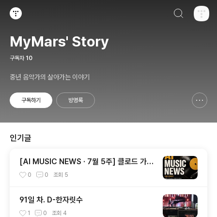
검색하기
티스토리
MyMars' Story
구독자
10
중년 음악가의 살아가는 이야기
구독하기
방명록
신고하기 레이어
열기
인기글
[AI MUSIC NEWS · 7월 5주] 클로드 가
사 소송부터 AI 음악 교육 열풍까지
0
0
조회
5
91일 차. D-한자릿수
1
0
조회
4