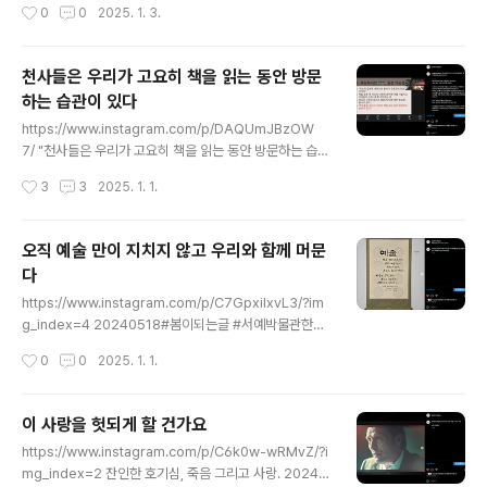
작성시간
0
0
2025. 1. 3.
우리의 삶은 그렇게 조그맣고 얇은 것이 아니거든요. 우리
의 삶에는 다른 사람의 삶과 과거와 현재가 다 들어와 있는
것이니까요. 우리가 할 수 있는 것은 고통을 의식하고 그것
천사들은 우리가 고요히 책을 읽는 동안 방문
을 우리 삶의 일부로 같이 가는 것이라고 생각합니다." *인
하는 습관이 있다
터뷰 2016.05.24 (교보문고 북뉴스)한강, “우리의 삶에
글 내용
는 다른 사람의 삶과 과거와 현재가 다 들어와 있어요” ---
https://www.instagram.com/p/DAQUmJBzOW
--"인간을 인간이게 하는 것은 사랑이라는 생각을 『소년이
7/ "천사들은 우리가 고요히 책을 읽는 동안 방문하는 습관
온다』 이후로 하게 되었고 이 소설을 쓰면서 더 깊게 생각
이 있다." ㅡㅡㅡ9월 치유명상포럼 나를 돌보는 묵상독서:
작성시간
3
3
2025. 1. 1.
하게 되었습니다. ... 간절하게 연결되고 싶은 ..
품위 있는 인생 후반기를 위하여 “고통의 소리에 귀를 기울
이고 깊이 바라보고 이해하는 것이 바로 독서라는 행위의
참된 의미입니다.”영혼의 소리를 듣기 위해 침묵을 극대화
오직 예술 만이 지치지 않고 우리와 함께 머문
시킨 중세 시대 수도자들의 독서법 ‘묵상독서’ - 인생 후반
다
기를 살아가는 사람들을 위해 현대로 소환된 독서를 통한
글 내용
마음 수행법을 나눕니다. 강사: 임성미(가톨릭대 겸임교수)
https://www.instagram.com/p/C7GpxiIxvL3/?im
일시: 2024년 9월 21(토) 저녁 8시~9시 20240923#
g_index=4 20240518#봄이되는글 #서예박물관한돌
나를돌보는묵상독서 #치유명상포럼 #깊이읽기 #너에게
소장품특별전 #예술의전당서예박물관
작성시간
0
0
2025. 1. 1.
들려주는시 #poetrytoyou #마이마르스 #나의화성 #m
ymars
이 사랑을 헛되게 할 건가요
글 내용
https://www.instagram.com/p/C6k0w-wRMvZ/?i
mg_index=2 잔인한 호기심, 죽음 그리고 사랑. 20240