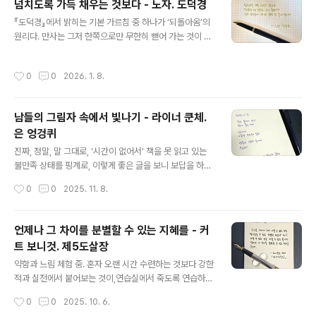
넘치도록 가득 채우는 것보다 - 노자. 도덕경
글 내용
『도덕경』에서 밝히는 기본 가르침 중 하나가 ‘되돌아옴’의
원리다. 만사는 그저 한쪽으로만 무한히 뻗어 가는 것이 아
니라 한쪽으로 가다가 어느 정도에 이르면 반대 방향으로
되돌아온다는 것이다. 시계추처럼 어느 한쪽으로 움직이다
작성시간
0
0
2026. 1. 8.
가 그 정점에 이르면 되돌아 반대 방향으로 움직이고, 그러
다가 그쪽의 정점에 이르면 다시 되돌아 반대 방향으로 움
직인다는 것이다. 시계추만 그런 것이 아니라 달도 완전히
남들의 그림자 속에서 빛나기 - 라이너 쿤체.
차면 기울기 시작하고 완전히 기울어 없어진 다음에는 다
은 엉겅퀴
시 생겨나서 차기 시작하고, 바다에도 물이 들었다가 그 극
글 내용
점에 이르면 다시 나가기 시작하고 나갔다가 극점에 이르
진짜, 정말, 말 그대로, '시간이 없어서' 책을 못 읽고 있는
면 다시 들어오기 시작하고, 밤도 깊어져 가장 어두운 시점
불만족 상태를 핑계로, 이렇게 좋은 글을 보니 보답을 하고
에 이르면 다시 밝아지기 시작하고 밝았다가 다시…… 계절
싶다는 그럴싸한 이유를 대며, 시집을 마구 주문 ㅋㅋ 어제
작성시간
0
0
2025. 11. 8.
도, 부귀도, 영화도, 희로애락도, 승강..
는 피나 바우쉬 공연을 본 대가로, 끝나고 다시 작업실에 들
어와 새벽 6시까지 작업했다. 공연 이후 'Timeless' 란 단
어가 계속 머릿속에 떠다니고 있다. 고모할머니는 생전에
언제나 그 차이를 분별할 수 있는 지혜를 - 커
나에게 이런 말씀을 하셨다."그래, 니 분야에서 최고가 되어
트 보니것. 제5도살장
라.""네, 열심히 하겠습니다."라고 대답을 했지만 그럴 생각
글 내용
은 눈곱만큼도 없었다. 1등을 하기 위해서는 너무 많은 희
약함과 느림 체험 중. 혼자 오랜 시간 수련하는 것보다 강한
생이 필요하다는 것을 알기 때문이다.사실 별로 그러고 싶
적과 실전에서 붙어보는 것이,연습실에서 죽도록 연습하는
지 않다는 것이 문제랄까.의도치 않게 그런 일이 생기면, 엄
것보다 큰 무대에 서보는 것이 훨씬 효과적으로 실력이 느
작성시간
0
0
2025. 10. 6.
마가 좋아하는 모습을 보는 것만이 유일한 기쁨이었다.그
는 것처럼,이렇게 센 시련들을 겪다 보면 삶의 근력이 더 탄