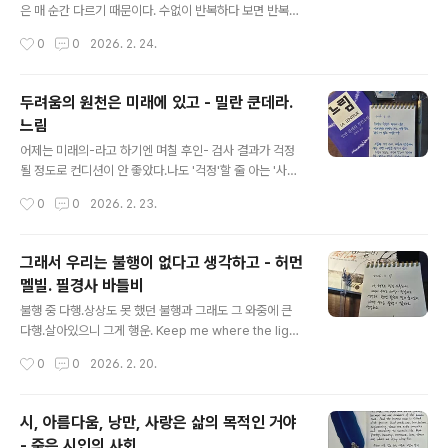
지, 본질과 진정성에 충실하다든지 등등요. 창작할 때 어떤
은 매 순간 다르기 때문이다. 수없이 반복하다 보면 반복이
것을 마음에 담고 잊지 않으려고 하시나요?일부러 떠올리
란 말은 무의미해진다.처음 시작할 때와 달라질 수밖에 없
작성시간
0
0
2026. 2. 24.
려 하지 않아도 자연스럽게 드는 생각이긴 해요. 설사 당면
으므로.그래서 같음은 다름이 되고, 반복은 발전이 된다. 내
한 현실에서 외면받는다고 해도..
가 나아지면 내 연주도 나아질까?내가 자라면 내 노래도 자
라날까? 음악 안에 있을 때, 그 사람의 가장 진실된 모습이
두려움의 원천은 미래에 있고 - 밀란 쿤데라.
보인다. #다니엘바렌보임 #위대한수업 #오늘의문장 #손
느림
글씨 #딥펜 #만년필 #마이마르스 #나의화성 #mymars
글 내용
어제는 미래의-라고 하기엔 며칠 후인- 검사 결과가 걱정
될 정도로 컨디션이 안 좋았다.나도 '걱정'할 줄 아는 '사
람'이다.손이 다시 돌아오지 않으면 어쩌나... 뭐, 그렇다고
작성시간
0
0
2026. 2. 23.
해도 어쩔 수 없지만.나라고 '두려움'이 없겠는가...그저 담
담하게 받아들이려 노력할 뿐이다. 오늘은 정말 정말 정말,
다행히도 손이 많이 가벼워졌다.거의 끝까지 구부러진다!
그래서 우리는 불행이 없다고 생각하고 - 허먼
아아 이 정도면 기타도 칠만하겠어. 할 수 있을 때 하지 않
멜빌. 필경사 바틀비
는 것들이 후회되었다.내일은, 다음에, 나중에, 언젠가 - 같
글 내용
은 것은 없다.세상의 모든 아침은 다시 오지 않고, 두 번은
불행 중 다행.상상도 못 했던 불행과 그래도 그 와중에 큰
없으며, 지금이 그 순간이고, 많은 오늘은 없다.해야 하는
다행.살아있으니 그게 행운. Keep me where the light
것보다 하고 싶은 걸 해야 한다. 약 복용도 끝났고 -부작용
isJust keep me where the light is...Gravity can't
작성시간
0
0
2026. 2. 20.
은 아직 남아있지만-,올림픽도 끝나고, 겨울도 끝나가고,곧
stop me. #허먼멜빌 #필경사바틀비 #오늘의문장 #손글
새 ..
씨 #딥펜 #마이마르스 #나의화성 #mymars
시, 아름다움, 낭만, 사랑은 삶의 목적인 거야
- 죽은 시인의 사회