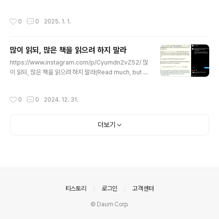
505#한니발렉터
작성시간
0
0
2025. 1. 1.
많이 읽되, 많은 책을 읽으려 하지 말라
글 내용
https://www.instagram.com/p/Cyumdn2vZ52/ 많
이 읽되, 많은 책을 읽으려 하지 말라(Read much, but n
ot many books)- 밴저민 프랭클린 20231023#인스
피아 #밴저민프랭클린 #너에게들려주는시 #poetrytoy
작성시간
0
0
2024. 12. 31.
ou #마이마르스 #mymars #나의화성
더보기
의안내
티스토리
로그인
고객센터
© Daum Corp.