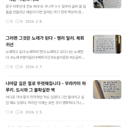
글 내용
문구 덕후인데 언능 써야 또 사니까 ㅎㅎ 일부러 글씨 쓸 일
들을 만들려고 애쓴다.이번 달에는 자기 전에 책상에 앉아
서 손으로 이것저것 쓰고 책 좀 보다 잠드는 루틴 설정.닙과
작성시간
0
0
2026. 2. 8.
만년필, 잉크들을 집으로 가져와서 정갈하게 세팅 완료!사
각거리며 글씨 쓰는 게 이렇게 재밌는 일인데 이제 손글씨
쓸 일이 거의 없으니, 거참;;"We don't read and write
그러면 그것은 노래가 된다 - 헨리 밀러. 북회
poetry because it's cute. We read and write po
귀선
etry because we are members of the human ra
글 내용
ce. And the human race is filled with passion. An
노래하고 싶다.노래하려 한다.노래하고 있다.나는 노래한
d medicine, law, business, engineering, these ar
다. #노래 #헨리밀러 #북회귀선 #오늘의문장 #손글씨 #
e noble p..
딥펜 #마이마르스 #나의화성 #mymars
작성시간
0
0
2026. 2. 7.
나아갈 길은 절로 뚜렷해집니다 - 무라카미 하
루키. 도시와 그 불확실한 벽
글 내용
어디로 가야 할지 막막하던 적도 있었다.그만 돌아서고 싶
던 때도 있었다. 하지만 이제는 모든 것이 명확하다.거스를
수 없는 시간의 힘! 멍청이들에겐 눈길조차 주지 말자.나는
작성시간
0
0
2026. 2. 5.
내 길만 보고 간다. #길 #도시와그불확실한벽 #무라카미
하루키 #오늘의문장 #손글씨 #딥펜 #마이마르스 #나의
화성 #mymars