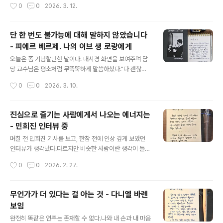
작성시간
0
0
2026. 3. 12.
한번 더 생각하게 된다.음악과 그림, 명상과 나눔.힐링 콘서
트의 따뜻함은 일반 공연과는 다른 짙은 여운을 남긴다.오
늘도 참 좋았다. https://artitube.tistory.com/1376 마
단 한 번도 불가능에 대해 말하지 않았습니다
중 - 허림[너에게 들려주는 시. 4] https://youtu.be/Ajf
- 피에르 베르제. 나의 이브 생 로랑에게
BxO6Pmn0 그대여 언제까지나 서 있을게요. 굿바이 20
글 내용
22. https://knockonrecords.kr/1184 마중 - 허림 ht
오늘은 좀 기념할만한 날이다. 내시경 화면을 보여주며 담
tps://youtu.be/uCf3Pd_lvpc 이 시는 너의 글씨로 기
당 교수님은 평소처럼 무뚝뚝하게 말씀하셨다."다 괜찮고
억된다. 그립고 또 그knockonrecords.kr ..
요, 이상 없습니다." 이제 재발하지 않았는지 정기적으로 추
작성시간
0
0
2026. 3. 10.
적 검사만 하면 된단다. 피검사 결과를 먼저 본 (의사) 친구
가 내 머리를 쓰다듬으며 말했지."장하다 내 친구, 암도 이
겨내고!"내가 파이터로 자랐지만 이런 싸움까지 하게 될 줄
진심으로 즐기는 사람에게서 나오는 에너지는
은 몰랐다. 작년 여름 엄마한테, 할 말이 있으니 여기 앉아
- 민희진 인터뷰 중
봐- 하고, "시티 검사 결과가 안 좋은데, 괜찮을거야. 잘 치
글 내용
료받으면 되니까 너무 걱정하지 마."잘 치료받았고 정말 괜
며칠 전 민희진 기사를 보고, 한참 전에 인상 깊게 보았던
찮아졌다. 금방 가네, 시간... 후훗.손도 많이 돌아왔고, 날도
인터뷰가 생각났다.다르지만 비슷한 사람이란 생각이 들었
많이 풀렸다.믿고 행동하고 실현하고! #피에르베르제 #나
었다.가짜일 수도 있겠지만 거짓 같지는 않다. 케이팝엔 큰
작성시간
0
0
2026. 2. 27.
의이브생로랑에게 #항암치료종료 #오늘의문장 #손글씨
관심이 없는데 뉴진스는 좋아한다.음악도 너무 좋고, 아주
#딥펜 #마이..
아주 오랜만에 춤추고 싶다는 기분을 들게 해 주었다.아무
쪼록 뉴진스의 모습을 다시 보고 싶다는 소망. - 지난 인터
무언가가 더 있다는 걸 아는 것 - 다니엘 바렌
뷰와 작업을 살펴보면 희진 님이 고수하는 관점이 있는 것
보임
같아요. 예를 들어 ‘정반합’이라든지, 서로 상반되는 것을
글 내용
함께 다루려고 노력한다든지, ‘숨겨진 진짜’를 추구한다든
완전히 똑같은 연주는 존재할 수 없다.나와 내 손과 내 마음