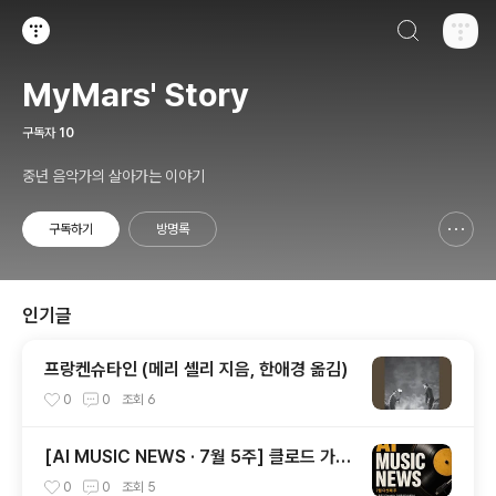
검색하기
티스토리
MyMars' Story
구독자
10
중년 음악가의 살아가는 이야기
구독하기
방명록
신고하기 레이어
열기
인기글
프랑켄슈타인 (메리 셸리 지음, 한애경 옮김)
0
0
조회
6
[AI MUSIC NEWS · 7월 5주] 클로드 가
사 소송부터 AI 음악 교육 열풍까지
0
0
조회
5