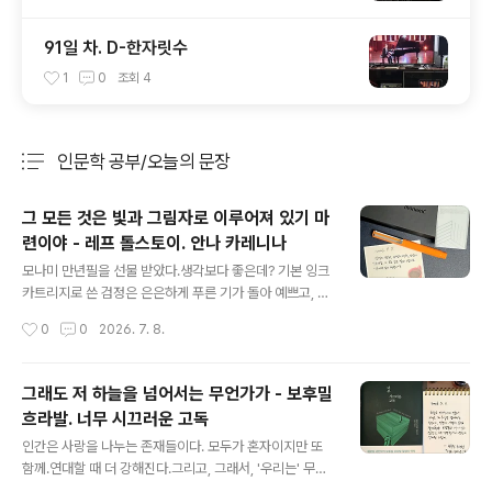
91일 차. D-한자릿수
1
0
조회
4
인문학 공부/오늘의 문장
분류 전체보기
주요 글 목록
그 모든 것은 빛과 그림자로 이루어져 있기 마
련이야 - 레프 톨스토이. 안나 카레니나
글 내용
모나미 만년필을 선물 받았다.생각보다 좋은데? 기본 잉크
카트리지로 쓴 검정은 은은하게 푸른 기가 돌아 예쁘고, F
촉도 적당한 탄성이 있어 부드럽게 잘 써진다.이 문구는 가
작성시간
0
0
2026. 7. 8.
사 필사 노트의 속지인데, 안 열어 본 지 넘 오래되었다.집
책상에 앉아서 글씨 쓰며 놀 시간이 없어 아흑. 원고 다 쓰
고 여름에는 시원한 데서 책 보며 놀아야지 했는데, 어째 분
그래도 저 하늘을 넘어서는 무언가가 - 보후밀
위기가 바로 다음 단계로 넘어갈 것 같다.예를 들면, 공연
흐라발. 너무 시끄러운 고독
준비?하아아아아 ㅠㅠ #레프톨스토이 #안나카레니나 #오
글 내용
늘의문장 #손글씨 #만년필 #모나미 #153네오 #마이마
인간은 사랑을 나누는 존재들이다. 모두가 혼자이지만 또
르스 #나의화성 #mymars
함께.연대할 때 더 강해진다.그리고, 그래서, '우리는' 무엇
이든 극복할 수 있다고 믿는다. 를 진행하며 '사람'에 대해