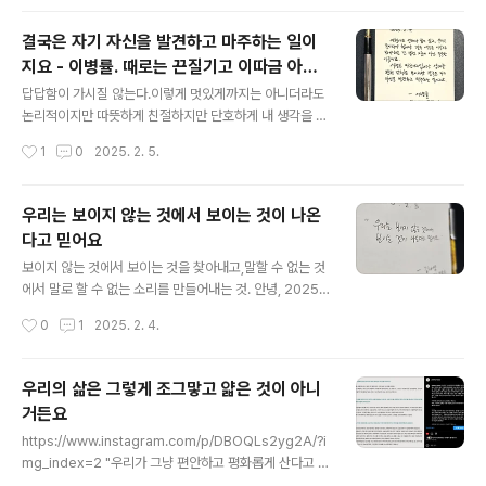
냥..
탄해질까. 돌이켜보니 충분한 것이 참 많았다.이 미친 세상
속에, 이토록 고마운 사람들이 이렇게 많이 가까이에 있다
결국은 자기 자신을 발견하고 마주하는 일이
니.이런 걸 알게 된 것만으로도 값진 경험이다. 비 오는 추
지요 - 이병률. 때로는 끈질기고 이따금 아름
석입니다.아쉽지만 마음속에 고요히 빛나는 달을 띄우고
글 내용
다운 세계로
소원을 빌어야겠습니다.모두에게 따뜻한 빛이 스며드는 한
답답함이 가시질 않는다.이렇게 멋있게까지는 아니더라도
가위 보내시길 바랍니다!May the full moon bring pea
논리적이지만 따뜻하게 친절하지만 단호하게 내 생각을 말
ce, warmth, and a quiet light to your heart.Wishi
할 수 있다면 얼마나 좋을까.아직도 너무 하수야. 진짜 이럴
작성시간
1
0
2025. 2. 5.
ng you a serene night ..
때는 기타 치고 싶다.말할 수 없는 것을 말하는 것이 음악이
지만 진짜 '말'도 제대로 할 수 있어야겠지. 하아.생각을 넓
게 마음은 깊게, 심호흡 한번 크게 하고 다시 일하자. #이
우리는 보이지 않는 것에서 보이는 것이 나온
병률 #때로는끈질기고이따금아름다운세계로 #오늘의문
다고 믿어요
장 #손글씨 #마이마르스 #나의화성 #mymars
글 내용
보이지 않는 것에서 보이는 것을 찾아내고,말할 수 없는 것
에서 말로 할 수 없는 소리를 만들어내는 것. 안녕, 2025
년.올해는 진짜 작업 좀 시작해 볼까?해야만 하는 많은 의
작성시간
0
1
2025. 2. 4.
미들이 더 생겨났어. #피나3D #피나바우쉬 #부퍼탈무용
단 #부퍼탈탄츠테아터 #김나영무용수 #Pina #PinaBau
sch #빔벤더스 #예술 #현대무용 #다큐멘터리 #오늘의
우리의 삶은 그렇게 조그맣고 얇은 것이 아니
문장 #손글씨 #마이마르스 #나의화성 #mymars
거든요
글 내용
https://www.instagram.com/p/DBOQLs2yg2A/?i
mg_index=2 "우리가 그냥 편안하고 평화롭게 산다고 해
서 우리의 삶이 그렇게 평화로워질 수는 없다고 생각해요.