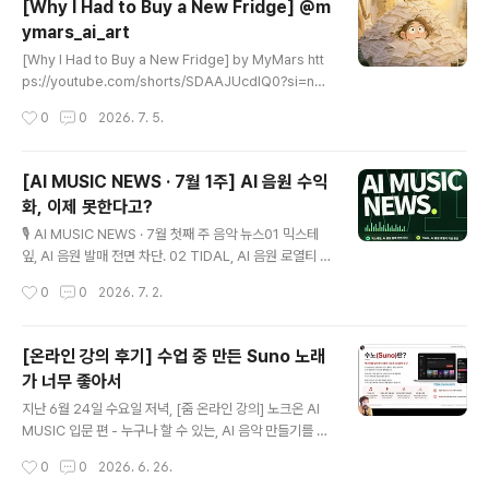
[Why I Had to Buy a New Fridge] @m
st!공식 자료도 없고 리뷰도 없어서,직접 하나하나 테스트
ymars_ai_art
하면서 기능을 파악 중입니다 :) https://youtube.com/s
글 내용
horts/Gt9cc4umO4w?si=CZVrmtPs_XmkbWZa
[Why I Had to Buy a New Fridge] by MyMars htt
텍스트: Claude이미지: Claude Design BGM: Suno
ps://youtube.com/shorts/SDAAJUcdlQ0?si=nQ
녹음: Logic Pro영상..
xUYcaiXhaBccBS Today’s chaos, in five acts: a n
작성시간
0
0
2026. 7. 5.
ew fridge,a fridge full of survival food,a mountai
n of manuscripts,one guitar waiting patiently,an
d a tiny supervisor judging every decision. #Cr
[AI MUSIC NEWS · 7월 1주] AI 음원 수익
eativeChaos #ArtistLife #MusicRoom #GeckoFr
화, 이제 못한다고?
iend #VisualStorytelling #AIArt #AIIllustration #
글 내용
AIMovie #CuteAI #MyMars #M..
🎙️ AI MUSIC NEWS · 7월 첫째 주 음악 뉴스01 믹스테
잎, AI 음원 발매 전면 차단. 02 TIDAL, AI 음원 로열티 지
급 중단. 03 Suno 스파크, 비판 금지 조항 논란. 04 "AI
작성시간
0
0
2026. 7. 2.
계약, 자동 동의는 안 된다." 05 구글 MusicFX, 7월 25일
종료. 06 충남, AI 음원·뮤직비디오 공모전. [마르스의 Pic
k.] 업계가 이제 AI 자체보다 무엇이 신뢰할 수 있는 창작인
[온라인 강의 후기] 수업 중 만든 Suno 노래
가를 묻기 시작했습니다.이 변화가 창작자와 플랫폼 모두
가 너무 좋아서
에게 필요한 기준이 되고,AI도 창작의 신뢰를 해치지 않는
글 내용
방식으로 바르게 활용되길 바랍니다. https://youtube.c
지난 6월 24일 수요일 저녁, [줌 온라인 강의] 노크온 AI
om/shorts/lSC4j2NY-WA?si=r5wuSsLiPBNICKhc
MUSIC 입문 편 - 누구나 할 수 있는, AI 음악 만들기를 무
텍스트: Claude이미지: C..
사히 마쳤습니다. 평일 늦은 시간이었지만 끝까지 집중해
작성시간
0
0
2026. 6. 26.
주시고 적극적으로 참여해 주신 수강생 여러분께 감사드립