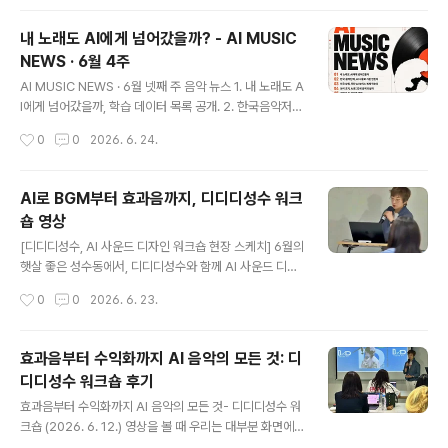
니다. https://youtube.com/shorts/s6qO-Dt6cJA?
si=uSB57lKXiNzHHFb8AI 수업 중 만든 노래가 너무
내 노래도 AI에게 넘어갔을까? - AI MUSIC
좋은데… 이번 입문 편에서는 수노(Suno) 가입 방법과 무
NEWS · 6월 4주
료·유료 차이, Simple Mode·Advanced Mode·Soun
글 내용
ds 등 기본 기능부터 함께 살펴보았습니다. 가사와 곡의 기
AI MUSIC NEWS · 6월 넷째 주 음악 뉴스 1. 내 노래도 A
본 구조를 익힌 뒤, 원하는 분위기의 음악을 만들기 위한 프
I에게 넘어갔을까, 학습 데이터 목록 공개. 2. 한국음악저작
롬프트 작성법을 실습했습니다. 이어 Cover와 Audio U
권단체, AI 사용료 기준 만든다. 3. 미국 상원, 무단 AI 보이
작성시간
0
0
2026. 6. 24.
pload, 저장·공유..
스 복제 막는다. 4. 보이 조지, AI로 22세 음색 되살려 재녹
음. 5. 새만금개발청, AI 아이돌 그룹 데뷔. 6. 노크온 AI 영
상음악 온라인 강의 안내. [마르스의 Pick.]'Karma Cha
AI로 BGM부터 효과음까지, 디디디성수 워크
meleon' 정말 좋아하는 노래인데, 이번 AI 버전은 너무
숍 영상
충격적이었어요.내일 영상으로 자세히 풀어볼게요!http
글 내용
s://youtu.be/3BgU82QmEoU?si=Y4_tzIVM-i1eFe
[디디디성수, AI 사운드 디자인 워크숍 현장 스케치] 6월의
Wh텍스트: Claude이미지: ChatGPT BGM: Suno녹
햇살 좋은 성수동에서, 디디디성수와 함께 AI 사운드 디자
음: Logic Pro영상: CapCut 이번 주 토..
인 워크숍을 열었습니다. 수노(Suno)와 바르코 사운드(V
작성시간
0
0
2026. 6. 23.
ARCO Sound)와 함께 매체별 영상에 딱 맞는 사운드 디
자인을 직접 실습했습니다. https://youtube.com/shor
ts/EPcBlfhHP4U?si=-NSGPesRwBDuZsvD 바르코
효과음부터 수익화까지 AI 음악의 모든 것: 디
사운드(VARCO Sound)는 영상을 넣으면 장면의 분위기
디디성수 워크숍 후기
를 읽어내배경음악(BGM)과 효과음(SFX)을 동시에 만들
글 내용
어주는 도구입니다.엔씨에이아이(NC AI)가 참가자 전원에
효과음부터 수익화까지 AI 음악의 모든 것- 디디디성수 워
게1만 크레딧을 협찬해 주셨습니다. AI가 음악과 사운드 작
크숍 (2026. 6. 12.) 영상을 볼 때 우리는 대부분 화면에
업의 시작을조금 더 쉽고 재미있게 만들어줄 수 있다는 것,
집중합니다.그 안에 깔린 소리는 잘 만들어졌을수록 오히