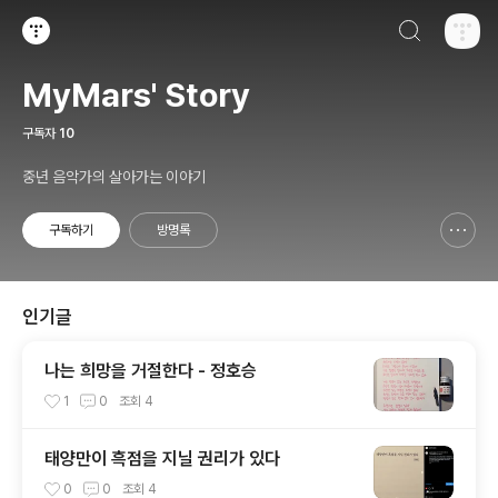
검색하기
티스토리
MyMars' Story
구독자
10
중년 음악가의 살아가는 이야기
구독하기
방명록
신고하기 레이어
열기
인기글
나는 희망을 거절한다 - 정호승
1
0
조회
4
태양만이 흑점을 지닐 권리가 있다
0
0
조회
4