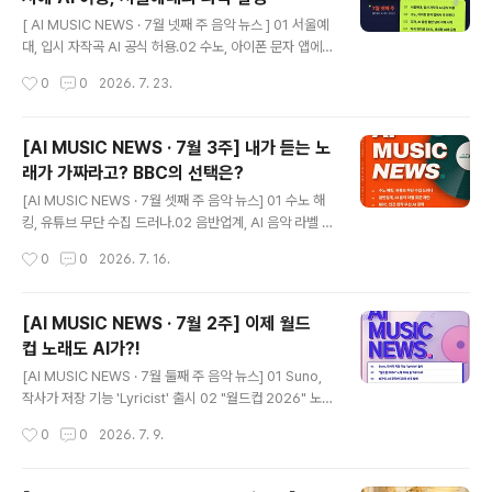
글 내용
는 《AI뮤직창작》 강의와 KnockOn AI Studio의 교육·콘
[ AI MUSIC NEWS · 7월 넷째 주 음악 뉴스 ] 01 서울예
텐츠 제작 활동을 대표 경력에 담았습니다. 저는 생성형 AI
대, 입시 자작곡 AI 공식 허용.02 수노, 아이폰 문자 앱에서
를 단순히 음악을 빠르게 만드는 도구로만 바라보지 않습
곡 만든다.03 디저, AI 음원 절반 넘자 삭제 시작.04 미국
작성시간
0
0
2026. 7. 23.
니다...
뮤지션 54%, 생성형 AI에 긍정.05 스포티파이, 대화형 AI
비서 출시.06 소니, 유디오에 45억 달러 2차 소송. [마르
스의 Pick.]직접 만들어본 사람일수록 AI에 긍정적이라는
[AI MUSIC NEWS · 7월 3주] 내가 듣는 노
결과가 인상적입니다. 도구에 대한 판단은 결국 막연한 두
래가 가짜라고? BBC의 선택은?
려움이 아니라 경험에서 나온다는 걸 보여주는 조사입니
글 내용
다. https://youtube.com/shorts/DlTQ8VyH6iY?si
[AI MUSIC NEWS · 7월 셋째 주 음악 뉴스] 01 수노 해
=34aKO8Z8Q8c3BDwj 텍스트: Claude이미지: Cla
킹, 유튜브 무단 수집 드러나.02 음반업계, AI 음악 라벨 표
ude Design BGM: Suno녹음: Logic Pro영상: ..
준 제안.03 BBC, 인간 창작 우선 AI 정책.04 ABBA 울바
작성시간
0
0
2026. 7. 16.
에우스, 유엔서 AI 보상 촉구.05 가짜 아티스트, 로열티 9
4% 가로채.06 사모펀드 CVC, 디스트로키드 인수. [마르
스의 Pick.]오늘 머리를 자르러 갔다가 미용사 선생님께 지
[AI MUSIC NEWS · 7월 2주] 이제 월드
금 나오는 이 음악이 AI가 만든 거라고 알려드렸더니, 진짜
컵 노래도 AI가?!
요? 속은 느낌이에요, 하며 깜짝 놀라시더라고요. 음반업계
글 내용
가 완전 AI와 인간 주도곡을 구분해 라벨을 붙이자고 나선
[AI MUSIC NEWS · 7월 둘째 주 음악 뉴스] 01 Suno,
이유가 바로 여기 있습니다. 좋고 나쁨을 떠나, 듣는 사람은
작사가 저장 기능 'Lyricist' 출시 02 "월드컵 2026" 노래
그것이 무엇인지 알 권리가 있으니까요. https://youtub
10곡 중 7곡이 AI 03 송가인, AI 뮤직비디오로 신곡 발매
작성시간
0
0
2026. 7. 9.
e.com/shorts/4..
04 Spotify, 아티스트가 직접 뮤비 올린다 05 Sony VS
Udio, 3만 곡 추가 기각 06 LG 영상공모전, AI 뮤직비디
오 접수 중 [마르스의 Pick.]Suno에 갑자기 나타난 Lyrici