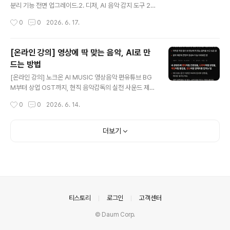
영상 제공- 강의가 끝난 후에도 오픈채팅에서 언제든 질문
분리 기능 전면 업그레이드.2. 디저, AI 음악 감지 도구 20
가능 *신청 링크https://smartstore.naver.com/sou
개 플랫폼 무료 공개. 3. 미국음악출판협회, AI 업계 최초
작성시간
0
0
2026. 6. 17.
mmusic/pro..
전체 퍼블리싱 라이선스 체결. 4. 구글, 유튜브 이용약관이
AI 학습 허가한다고 주장. 5. 유니버설뮤직그룹·소니뮤직,
수노 소송 6만 1천 곡으로 확대. 6. 노크온 AI MUSIC 온
[온라인 강의] 영상에 딱 맞는 음악, AI로 만
라인 강의: 입문 편/영상음악 편. *신청 링크https://smar
드는 방법
tstore.naver.com/soummusic/products/136257
글 내용
46177 노크온 AI MUSIC 입문편 - 누구나 할 수 있는, AI
[온라인 강의] 노크온 AI MUSIC 영상음악 편유튜브 BG
음악 만들기 : 숨뮤직[줌 온라인 강의] 25년 경력의 현직
M부터 상업 OST까지, 현직 음악감독의 실전 사운드 제작
음악 프로듀서에게 배우는 AI 작곡 실전 클..
법내 콘텐츠에 영화처럼 긴장감을, 드라마처럼 감정을, 게
작성시간
0
0
2026. 6. 14.
임처럼 몰입을, 광고처럼 임팩트를 입히는 법. 한 분야만 할
줄 아는 시대는 지났어요. 콘텐츠에 필요한 모든 사운드를,
한 번에. https://youtube.com/shorts/ZdK_p-nYjD
더보기
k?si=zzAHgEB-dTb2Yd9Y - 6월 27일 토요일 오후
2~5시- 온라인 ZOOM 실시간 강의- 99,000원 → 얼리
버드 69,000원 (~6/17(수)까지)- 강사: 박지은(MyMar
s) *참가 혜택- 바르코 사운드(VARCO Sound) 크레딧 1
만(1개월 사용) 협찬 제공- 실시간 참여가 어려운 분들을
위해 다시 보기..
의안내
티스토리
로그인
고객센터
© Daum Corp.