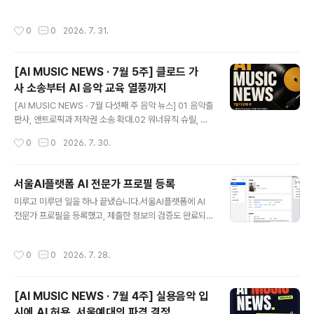
운영하는 AI 음악 실전 스튜디오입니다. AI 음악의 최신 흐
합니다. 이후 홍보와 스트리밍 반응, 정산 결과까지 직접 확
름을 전하고, AI 아티스트 기획부터 음원 발매·홍보·수익화
인하며 뮤직 비즈니스의 한 사이클을 완주합니다. 무엇을
작성시간
0
0
2026. 7. 31.
까지현업에서 직접 부딪히며 얻은 경험을 함께 나눕니다. h
함께하나요?아티스트의 이름과 콘셉트 설계부터 음원 제
ttps://linktr.ee/knockon_studio knockon_studio
작, 믹싱·마스터링,..
Official: TikTok, Instagram, X | Linktreeby 박지은
[AI MUSIC NEWS · 7월 5주] 클로드 가
(MyMars)linktr.ee AI MUSIC NEWS 매주 목요일, 한
사 소송부터 AI 음악 교육 열풍까지
주간의 주요 AI 음악 소식을 전합니다. KnockOn Relea
글 내용
seLab AI 아티스트를 기획하고 음원 발매부터 정산까지
[AI MUSIC NEWS · 7월 다섯째 주 음악 뉴스] 01 음악출
함께하는 실전 프로젝트입니다. 영상음..
판사, 앤트로픽과 저작권 소송 확대.02 워너뮤직 슈릴, 인
디 아티스트 AI 수익 추적.03 AI 음원 표기, 민간 사이트가
작성시간
0
0
2026. 7. 30.
대행.04 독일 게마, AI 학습용 음원 정식 판매.05 일레븐
랩스, 내 목소리로 곡 제작 기능 출시.06 국내 대학가, AI
음악 수업 확산. [마르스의 Pick.]AI 음악 교육이 특강 단
서울AI플랫폼 AI 전문가 프로필 등록
계를 지나 대학 정규 커리큘럼으로 들어서고 있습니다. 저
글 내용
미루고 미루던 일을 하나 끝냈습니다.서울AI플랫폼에 AI
도 이번 2학기에 글로벌사이버대학교 방송연예학과 전공
전문가 프로필을 등록했고, 제출한 정보의 검증도 완료되
과목으로'AI뮤직창작'을 강의합니다.https://youtube.c
었습니다. 서울AI플랫폼은 AI 전문가와 기업, 정책, 도구,
om/shorts/AWtMp_1gVM4?si=MIFo5m8Ds_3AG
프로젝트 등의 정보를 한 곳에서 확인할 수 있도록 구성된
duR텍스트: Claude이미지: ChatGPTBGM: Suno녹
작성시간
0
0
2026. 7. 28.
플랫폼입니다. 이번에 저는 생성형 AI·LLM 분야, 예술·문
음: Logic P..
화·디자인 도메인의 전문가로 등록했습니다. 전문 분야는
지금까지 해온 활동을 중심으로 정리했습니다.AI 음악, AI
[AI MUSIC NEWS · 7월 4주] 실용음악 입
콘텐츠, AI 교육, AI 창작, AI 예술을 주요 키워드로 설정하
시에 AI 허용, 서울예대의 파격 결정
고, 글로벌사이버대학교 방송연예학과 특임교수로 진행하