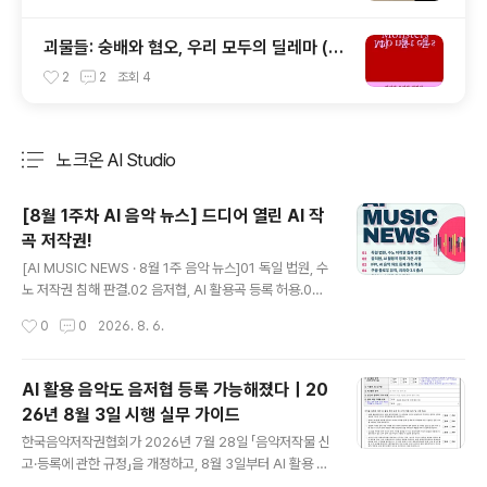
괴물들: 숭배와 혐오, 우리 모두의 딜레마 (클
레어 데더러 지음, 노지양 옮김)
2
2
조회
4
노크온 AI Studio
분류 전체보기
주요 글 목록
[8월 1주차 AI 음악 뉴스] 드디어 열린 AI 작
곡 저작권!
글 내용
[AI MUSIC NEWS · 8월 1주 음악 뉴스]01 독일 법원, 수
노 저작권 침해 판결.02 음저협, AI 활용곡 등록 허용.03 I
FPI, AI 음악 차트 등재 원칙 적용.04 구글 플로우 뮤직, 리
작성시간
0
0
2026. 8. 6.
리아 3.5 출시.05 하이브, 수퍼톤 청산 확정.06 EU AI법,
음악 표시 의무화. [마르스의 Pick.]그동안 유보됐던 AI 활
용 저작물 등록이 드디어 열렸습니다. 프롬프트만 입력한
AI 활용 음악도 음저협 등록 가능해졌다｜20
결과물과 인간이 실질적으로 참여한 창작물을 구분하는 기
26년 8월 3일 시행 실무 가이드
준이 명확해졌다는 점에서, 현장에서 실제로 AI를 도구로
글 내용
쓰는 창작자들에게 반가운 소식입니다. [노크온 릴랩 1기
한국음악저작권협회가 2026년 7월 28일 「음악저작물 신
모집 마감]오늘 8월 6일, 신청이 마감됩니다.버추얼과 휴
고·등록에 관한 규정」을 개정하고, 8월 3일부터 AI 활용 음
먼, 두 팀으로 확대해 진행합니다. *신청서: https://form
악저작물의 신고·등록 기준을 시행했습니다.그동안 협회는