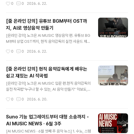
작성시간
0
0
2026. 6. 22.
그리고 누구나 자기만의 콘텐츠에 소리를 ..
려 존재감이 사라집니다.발소리, 바람 소리, 옷깃이 스치는
소리... 모든 것이 자연스러워서 아무도 신경 쓰지 않습니
다. 6월 12일 금요일 저녁, 성수동 언더스탠드에비뉴 D동
[줌 온라인 강의] 유튜브 BGM부터 OST까
소셜혁신랩에서 열린 디디디성수 워크숍은 그 보이지 않는
지, AI로 영상음악 만들기
영역을 직접 만져보는 자리였습니다. 이번 디디디성수 스
글 내용
페셜 워크숍의 주제는 ‘효과음부터 수익화까지, AI 음악의
[온라인 강의] 노크온 AI MUSIC 영상음악 편. 유튜브 BG
모든 것’이었습니다.각 매체에 어울리는 배경음악을 만드
M부터 상업 OST까지, 현직 음악감독의 실전 사운드 제작
는 법부터 음원을 유통하고 수익화하는 구조까지, AI 음악
법 내 콘텐츠에 영화처럼 긴장감을,드라마처럼 감정을,게
작성시간
0
0
2026. 6. 22.
과 사운드 디자인의 흐름을 함께 살펴봤습니다.같은 장면
임처럼 몰입을,광고처럼 임팩트를 입히는 법. 한 분야만 할
을 수노(Suno)와 ..
줄 아는 시대는 지났어요.콘텐츠에 필요한 모든 사운드를,
한 번에. https://youtu.be/wSsXt6rRJGs?si=PjNRfy
[줌 온라인 강의] 현직 음악감독에게 배우는
ubq0gcXoCR- 6월 27일 토요일 오후 2~5시 - 온라인
쉽고 재밌는 AI 작곡법
ZOOM 실시간 강의 - 강사: 박지은(MyMars) *참가 혜
글 내용
택- 바르코 사운드(VARCO Sound) 크레딧 1만(1개월 사
[온라인 강의] 노크온 AI MUSIC 입문 편.현직 음악감독의
용) 협찬 제공- 실시간 참여가 어려운 분들을 위해 다시 보
실전 작곡법"누구나 할 수 있는, AI 음악 만들기" 악보도,
기 영상 제공- 강의가 끝난 후에도 오픈채팅에서 언제든 질
악기도 필요 없어요.오늘, 내 음악이 시작됩니다. 딱 맞는
작성시간
0
0
2026. 6. 20.
문 가능 *신청 링크https:..
가사 쓰기부터음질 올리는 마스터링까지, 25년 차 프로듀
서가 곡을 더 듣기 좋게 만드는음악적 핵심을 알려드려요.
https://youtube.com/shorts/7c8tbCPeCWY?si=1
Suno 기능 업그레이드부터 대형 소송까지 -
RgDBwe22WPpqFCE - 6월 24일 수요일 오후 8~10
AI MUSIC NEWS · 6월 3주
시- 온라인 ZOOM 실시간 강의- 강사: 박지은(MyMars)
글 내용
*참가 혜택- 실시간 참여가 어려운 분들을 위해 다시 보기
[AI MUSIC NEWS · 6월 셋째 주 음악 뉴스] 1. 수노, 스템