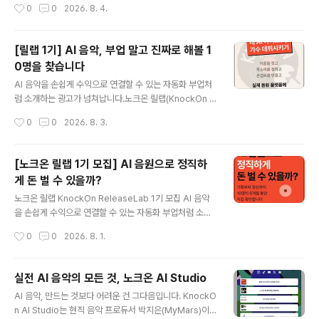
작성시간
0
0
2026. 8. 4.
s.gle/CFPrQi..
별도의 관리 기준이 마련되지 않은 AI 활용 저작물의 등록
을 유보해 왔습니다. 이번 개정으로 AI를 사용했더라도 인
간이 작사·작곡·편곡 과정에 실질적이고 주도적으로 참여
[릴랩 1기] AI 음악, 부업 말고 진짜로 해볼 1
한 음악은 협회에 저작물 등록을 신청할 수 있게 됐습니다.
0명을 찾습니다
이번 글에서는 한국음악저작권협회가 공개한 개정 안내문
글 내용
과 저작물 신고서 작성 안내, 곡별 「AI 활용 확인서」, 자주
AI 음악을 손쉽게 수익으로 연결할 수 있는 자동화 부업처
묻는 질문을 바탕으로 창작자가 알아야 할 등록 및 정산 기
럼 소개하는 광고가 넘쳐납니다.노크온 릴랩(KnockOn R
준을 정리합니다. 등록 여부를 가르는 기준은 인간의 창작
eleaseLab)은 그 반대편에서 시작합니다.음악을 단순한
작성시간
0
0
2026. 8. 3.
기여 AI 활용 음악의 등록 여부는 작사·작곡·편곡 각 파트에
돈벌이 수단으로 여기지 않고, 음악을 만드는 과정을 사랑
서 인간이 어느 정도..
하는 사람, 나를 음악으로 표현하고, 완성한 작품을 더 많은
사람에게 제대로 알리고 싶은 사람을 위한 6개월 실전 발
[노크온 릴랩 1기 모집] AI 음원으로 정직하
매 프로젝트입니다.현직 레이블 운영자인 랩장과 소수정예
게 돈 벌 수 있을까?
10명이 함께 AI 아티스트를 기획하고 실제 음원 플랫폼에
글 내용
발매합니다. 이후 홍보와 스트리밍 반응, 정산 결과까지 직
노크온 릴랩 KnockOn ReleaseLab 1기 모집 AI 음악
접 확인하며 뮤직 비즈니스의 한 사이클을 완주합니다. htt
을 손쉽게 수익으로 연결할 수 있는 자동화 부업처럼 소개
ps://youtube.com/shorts/nUguqbmTLpI?si=BVd
하는 광고가 넘쳐납니다.노크온 릴랩(KnockOn Releas
작성시간
0
0
2026. 8. 1.
go8LdZifuoNbh [무엇을 함께하나요?]아티스트의 ..
eLab)은 그 반대편에서 시작합니다.음악을 단순한 돈벌이
수단으로 여기지 않고, 음악을 만드는 과정을 사랑하는 사
람, 나를 음악으로 표현하고, 완성한 작품을 더 많은 사람에
실전 AI 음악의 모든 것, 노크온 AI Studio
게 제대로 알리고 싶은 사람을 위한 6개월 실전 발매 프로
글 내용
AI 음악, 만드는 것보다 어려운 건 그다음입니다. KnockO
젝트입니다.현직 레이블 운영자인 랩장과 소수정예 10명
n AI Studio는 현직 음악 프로듀서 박지은(MyMars)이
이 함께 AI 아티스트를 기획하고 실제 음원 플랫폼에 발매