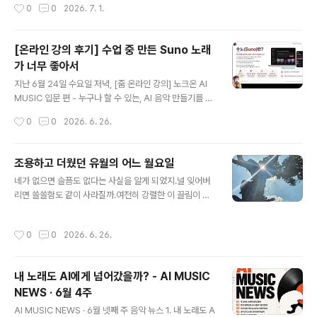
작성시간
0
0
2026. 7. 1.
d keep its trust남을 수 있다면, 낮도 그 약속을 지킬 텐
데Stay, with the demons you drowned남을 수 있다
면, 네가 익사시킨 악마들과 함께Stay, with the spirit I f
[온라인 강의 후기] 수업 중 만든 Suno 노래
ound남을 수 있다면, 내가 발견한 영혼과 함께Stay, and
가 너무 좋아서
the night would be enough남을 수 있다면, 그 밤만으
글 내용
로도 충분할 텐데 1. 가사 해석 및 의미 (Lyrics Translati
지난 6월 24일 수요일 저녁, [줌 온라인 강의] 노크온 AI
on) 이 코러스 파트는 곡의 감정이 가장 고조되는 절정..
MUSIC 입문 편 - 누구나 할 수 있는, AI 음악 만들기를 무
사히 마쳤습니다. 평일 늦은 시간이었지만 끝까지 집중해
작성시간
0
0
2026. 6. 26.
주시고 적극적으로 참여해 주신 수강생 여러분께 감사드립
니다. https://youtube.com/shorts/s6qO-Dt6cJA?
si=uSB57lKXiNzHHFb8AI 수업 중 만든 노래가 너무
조용하고 더웠던 유월의 어느 월요일
좋은데… 이번 입문 편에서는 수노(Suno) 가입 방법과 무
글 내용
네가 없으면 슬픔도 없다는 사실을 알게 되었지.널 잊어버
료·유료 차이, Simple Mode·Advanced Mode·Soun
리면 쓸쓸함도 같이 사라질까.여전히 강렬한 이 끌림이 문
ds 등 기본 기능부터 함께 살펴보았습니다. 가사와 곡의 기
제야.어서 노래하고 싶다.#너에게들려주는시 #못다한말은
본 구조를 익힌 뒤, 원하는 분위기의 음악을 만들기 위한 프
영원히못할듯 #나의화성 #MyMars
롬프트 작성법을 실습했습니다. 이어 Cover와 Audio U
작성시간
0
0
2026. 6. 26.
pload, 저장·공유..
내 노래도 AI에게 넘어갔을까? - AI MUSIC
NEWS · 6월 4주
글 내용
AI MUSIC NEWS · 6월 넷째 주 음악 뉴스 1. 내 노래도 A