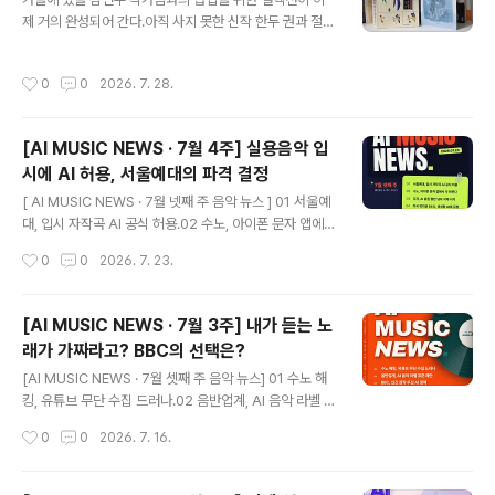
는 《AI뮤직창작》 강의와 KnockOn AI Studio의 교육·콘
제 거의 완성되어 간다.아직 사지 못한 신작 한두 권과 절판
텐츠 제작 활동을 대표 경력에 담았습니다. 저는 생성형 AI
되어 중고 서점을 뒤지고 있는 대여섯 권만 더 모으면 60
를 단순히 음악을 빠르게 만드는 도구로만 바라보지 않습
권이 넘는다.내가 책을 사 모으는 속도와 작가님이 새 책을
작성시간
0
0
2026. 7. 28.
니다...
내시는 속도가 비슷할 정도라니, 정말 놀랍고 진심으로 존
경스럽다.어제는 너무 덥고 지쳐 에라 모르겠다 하고 일찍
퇴근했다.에어컨과 선풍기를 켜두고 침대에 누워 작가님의
[AI MUSIC NEWS · 7월 4주] 실용음악 입
가장 최근작인 를 읽었다.세상 행복했다.는 여덟 명의 산문
시에 AI 허용, 서울예대의 파격 결정
가가 각자의 계절을 기록한 책이다. 김연수 작가님의 여름
글 내용
이야기 '세화, 여름의 이름'에 나오는 비 오는 날의 비자림,
[ AI MUSIC NEWS · 7월 넷째 주 음악 뉴스 ] 01 서울예
세화 해변, 오름들의 기억, 그리고 친구들이 살던 곳과 사랑
대, 입시 자작곡 AI 공식 허용.02 수노, 아이폰 문자 앱에서
하는 사람들과 함께 갔던 곳... 숱한 제주의 추억이 올라왔
곡 만든다.03 디저, AI 음원 절반 넘자 삭제 시작.04 미국
작성시간
0
0
2026. 7. 23.
다.여행... 까지 ..
뮤지션 54%, 생성형 AI에 긍정.05 스포티파이, 대화형 AI
비서 출시.06 소니, 유디오에 45억 달러 2차 소송. [마르
스의 Pick.]직접 만들어본 사람일수록 AI에 긍정적이라는
[AI MUSIC NEWS · 7월 3주] 내가 듣는 노
결과가 인상적입니다. 도구에 대한 판단은 결국 막연한 두
래가 가짜라고? BBC의 선택은?
려움이 아니라 경험에서 나온다는 걸 보여주는 조사입니
글 내용
다. https://youtube.com/shorts/DlTQ8VyH6iY?si
[AI MUSIC NEWS · 7월 셋째 주 음악 뉴스] 01 수노 해
=34aKO8Z8Q8c3BDwj 텍스트: Claude이미지: Cla
킹, 유튜브 무단 수집 드러나.02 음반업계, AI 음악 라벨 표
ude Design BGM: Suno녹음: Logic Pro영상: ..
준 제안.03 BBC, 인간 창작 우선 AI 정책.04 ABBA 울바
작성시간
0
0
2026. 7. 16.
에우스, 유엔서 AI 보상 촉구.05 가짜 아티스트, 로열티 9
4% 가로채.06 사모펀드 CVC, 디스트로키드 인수. [마르
스의 Pick.]오늘 머리를 자르러 갔다가 미용사 선생님께 지