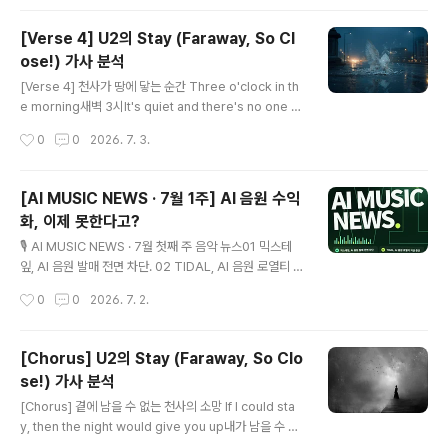
n of manuscripts,one guitar waiting patiently,an
d a tiny supervisor judging every decision. #Cr
[Verse 4] U2의 Stay (Faraway, So Cl
eativeChaos #ArtistLife #MusicRoom #GeckoFr
ose!) 가사 분석
iend #VisualStorytelling #AIArt #AIIllustration #
글 내용
AIMovie #CuteAI #MyMars #M..
[Verse 4] 천사가 땅에 닿는 순간 Three o'clock in th
e morning새벽 3시It's quiet and there's no one ar
ound조용하고 아무도 없어Just the bang and the cla
작성시간
0
0
2026. 7. 3.
tter그저 쾅 하는 소리와 쨍그랑 소리As an angel runs t
o ground천사가 땅으로 달려가며Just the bang and t
he clatter 그저 쾅 하는 소리와 쨍그랑 소리As an ange
[AI MUSIC NEWS · 7월 1주] AI 음원 수익
l hits the ground천사가 땅에 떨어지며1. 가사 해석 및
화, 이제 못한다고?
의미 (Lyrics Translation) 4절은 곡의 서사가 가장 극적
글 내용
으로 전환되는 순간을 묘사합니다. 새벽 3시, 아무도 없는
🎙️ AI MUSIC NEWS · 7월 첫째 주 음악 뉴스01 믹스테
조용한 공간. 하루 중 가장 깊은 어둠이자 가장 고요한 시간
잎, AI 음원 발매 전면 차단. 02 TIDAL, AI 음원 로열티 지
입니다. 앞선..
급 중단. 03 Suno 스파크, 비판 금지 조항 논란. 04 "AI
작성시간
0
0
2026. 7. 2.
계약, 자동 동의는 안 된다." 05 구글 MusicFX, 7월 25일
종료. 06 충남, AI 음원·뮤직비디오 공모전. [마르스의 Pic
k.] 업계가 이제 AI 자체보다 무엇이 신뢰할 수 있는 창작인
[Chorus] U2의 Stay (Faraway, So Clo
가를 묻기 시작했습니다.이 변화가 창작자와 플랫폼 모두
se!) 가사 분석
에게 필요한 기준이 되고,AI도 창작의 신뢰를 해치지 않는
글 내용
방식으로 바르게 활용되길 바랍니다. https://youtube.c
[Chorus] 곁에 남을 수 없는 천사의 소망 If I could sta
om/shorts/lSC4j2NY-WA?si=r5wuSsLiPBNICKhc
y, then the night would give you up내가 남을 수 있
텍스트: Claude이미지: C..
다면, 밤이 당신을 놓아줄 텐데Stay, then the day woul