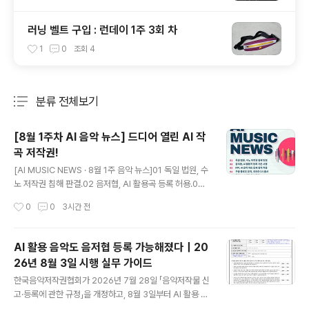
러닝 벨트 구입 : 런데이 1주 3회 차
1
0
조회
4
분류 전체보기
주요 글 목록
[8월 1주차 AI 음악 뉴스] 드디어 열린 AI 작
곡 저작권!
글 내용
[AI MUSIC NEWS · 8월 1주 음악 뉴스]01 독일 법원, 수
노 저작권 침해 판결.02 음저협, AI 활용곡 등록 허용.03 I
FPI, AI 음악 차트 등재 원칙 적용.04 구글 플로우 뮤직, 리
작성시간
0
0
3시간 전
리아 3.5 출시.05 하이브, 수퍼톤 청산 확정.06 EU AI법,
음악 표시 의무화. [마르스의 Pick.]그동안 유보됐던 AI 활
용 저작물 등록이 드디어 열렸습니다. 프롬프트만 입력한
AI 활용 음악도 음저협 등록 가능해졌다｜20
결과물과 인간이 실질적으로 참여한 창작물을 구분하는 기
26년 8월 3일 시행 실무 가이드
준이 명확해졌다는 점에서, 현장에서 실제로 AI를 도구로
글 내용
쓰는 창작자들에게 반가운 소식입니다. [노크온 릴랩 1기
한국음악저작권협회가 2026년 7월 28일 「음악저작물 신
모집 마감]오늘 8월 6일, 신청이 마감됩니다.버추얼과 휴
고·등록에 관한 규정」을 개정하고, 8월 3일부터 AI 활용 음
먼, 두 팀으로 확대해 진행합니다. *신청서: https://form
악저작물의 신고·등록 기준을 시행했습니다.그동안 협회는