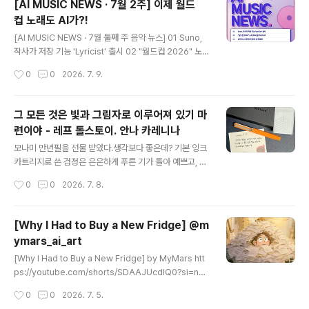
[AI MUSIC NEWS · 7월 2주] 이제 월드
금 나오는 이 음악이 AI가 만든 거라고 알려드렸더니, 진짜
컵 노래도 AI가?!
요? 속은 느낌이에요, 하며 깜짝 놀라시더라고요. 음반업계
글 내용
가 완전 AI와 인간 주도곡을 구분해 라벨을 붙이자고 나선
[AI MUSIC NEWS · 7월 둘째 주 음악 뉴스] 01 Suno,
이유가 바로 여기 있습니다. 좋고 나쁨을 떠나, 듣는 사람은
작사가 저장 기능 'Lyricist' 출시 02 "월드컵 2026" 노래
그것이 무엇인지 알 권리가 있으니까요. https://youtub
10곡 중 7곡이 AI 03 송가인, AI 뮤직비디오로 신곡 발매
작성시간
0
0
2026. 7. 9.
e.com/shorts/4..
04 Spotify, 아티스트가 직접 뮤비 올린다 05 Sony VS
Udio, 3만 곡 추가 기각 06 LG 영상공모전, AI 뮤직비디
오 접수 중 [마르스의 Pick.]Suno에 갑자기 나타난 Lyrici
그 모든 것은 빛과 그림자로 이루어져 있기 마
st!공식 자료도 없고 리뷰도 없어서,직접 하나하나 테스트
련이야 - 레프 톨스토이. 안나 카레니나
하면서 기능을 파악 중입니다 :) https://youtube.com/s
글 내용
horts/Gt9cc4umO4w?si=CZVrmtPs_XmkbWZa
모나미 만년필을 선물 받았다.생각보다 좋은데? 기본 잉크
텍스트: Claude이미지: Claude Design BGM: Suno
카트리지로 쓴 검정은 은은하게 푸른 기가 돌아 예쁘고, F
녹음: Logic Pro영상..
촉도 적당한 탄성이 있어 부드럽게 잘 써진다.이 문구는 가
작성시간
0
0
2026. 7. 8.
사 필사 노트의 속지인데, 안 열어 본 지 넘 오래되었다.집
책상에 앉아서 글씨 쓰며 놀 시간이 없어 아흑. 원고 다 쓰
고 여름에는 시원한 데서 책 보며 놀아야지 했는데, 어째 분
[Why I Had to Buy a New Fridge] @m
위기가 바로 다음 단계로 넘어갈 것 같다.예를 들면, 공연
ymars_ai_art
준비?하아아아아 ㅠㅠ #레프톨스토이 #안나카레니나 #오
글 내용
늘의문장 #손글씨 #만년필 #모나미 #153네오 #마이마
[Why I Had to Buy a New Fridge] by MyMars htt
르스 #나의화성 #mymars
ps://youtube.com/shorts/SDAAJUcdlQ0?si=nQ
xUYcaiXhaBccBS Today’s chaos, in five acts: a n
작성시간
0
0
2026. 7. 5.
ew fridge,a fridge full of survival food,a mountai