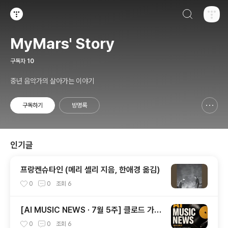
검색하기
티스토리
MyMars' Story
구독자
10
중년 음악가의 살아가는 이야기
구독하기
방명록
신고하기 레이어
열기
인기글
프랑켄슈타인 (메리 셸리 지음, 한애경 옮김)
0
0
조회
6
[AI MUSIC NEWS · 7월 5주] 클로드 가
사 소송부터 AI 음악 교육 열풍까지
0
0
조회
6