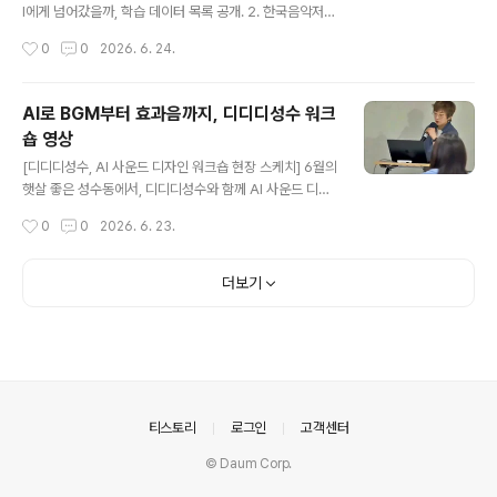
I에게 넘어갔을까, 학습 데이터 목록 공개. 2. 한국음악저작
권단체, AI 사용료 기준 만든다. 3. 미국 상원, 무단 AI 보이
작성시간
0
0
2026. 6. 24.
스 복제 막는다. 4. 보이 조지, AI로 22세 음색 되살려 재녹
음. 5. 새만금개발청, AI 아이돌 그룹 데뷔. 6. 노크온 AI 영
상음악 온라인 강의 안내. [마르스의 Pick.]'Karma Cha
AI로 BGM부터 효과음까지, 디디디성수 워크
meleon' 정말 좋아하는 노래인데, 이번 AI 버전은 너무
숍 영상
충격적이었어요.내일 영상으로 자세히 풀어볼게요!http
글 내용
s://youtu.be/3BgU82QmEoU?si=Y4_tzIVM-i1eFe
[디디디성수, AI 사운드 디자인 워크숍 현장 스케치] 6월의
Wh텍스트: Claude이미지: ChatGPT BGM: Suno녹
햇살 좋은 성수동에서, 디디디성수와 함께 AI 사운드 디자
음: Logic Pro영상: CapCut 이번 주 토..
인 워크숍을 열었습니다. 수노(Suno)와 바르코 사운드(V
작성시간
0
0
2026. 6. 23.
ARCO Sound)와 함께 매체별 영상에 딱 맞는 사운드 디
자인을 직접 실습했습니다. https://youtube.com/shor
ts/EPcBlfhHP4U?si=-NSGPesRwBDuZsvD 바르코
더보기
사운드(VARCO Sound)는 영상을 넣으면 장면의 분위기
를 읽어내배경음악(BGM)과 효과음(SFX)을 동시에 만들
어주는 도구입니다.엔씨에이아이(NC AI)가 참가자 전원에
게1만 크레딧을 협찬해 주셨습니다. AI가 음악과 사운드 작
업의 시작을조금 더 쉽고 재미있게 만들어줄 수 있다는 것,
그리고 누구나 자기만의 콘텐츠에 소리를 ..
의안내
티스토리
로그인
고객센터
© Daum Corp.