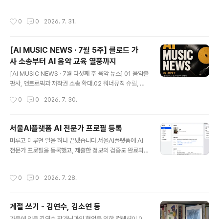
운영하는 AI 음악 실전 스튜디오입니다. AI 음악의 최신 흐
합니다. 이후 홍보와 스트리밍 반응, 정산 결과까지 직접 확
름을 전하고, AI 아티스트 기획부터 음원 발매·홍보·수익화
인하며 뮤직 비즈니스의 한 사이클을 완주합니다. 무엇을
작성시간
0
0
2026. 7. 31.
까지현업에서 직접 부딪히며 얻은 경험을 함께 나눕니다. h
함께하나요?아티스트의 이름과 콘셉트 설계부터 음원 제
ttps://linktr.ee/knockon_studio knockon_studio
작, 믹싱·마스터링,..
Official: TikTok, Instagram, X | Linktreeby 박지은
[AI MUSIC NEWS · 7월 5주] 클로드 가
(MyMars)linktr.ee AI MUSIC NEWS 매주 목요일, 한
사 소송부터 AI 음악 교육 열풍까지
주간의 주요 AI 음악 소식을 전합니다. KnockOn Relea
글 내용
seLab AI 아티스트를 기획하고 음원 발매부터 정산까지
[AI MUSIC NEWS · 7월 다섯째 주 음악 뉴스] 01 음악출
함께하는 실전 프로젝트입니다. 영상음..
판사, 앤트로픽과 저작권 소송 확대.02 워너뮤직 슈릴, 인
디 아티스트 AI 수익 추적.03 AI 음원 표기, 민간 사이트가
작성시간
0
0
2026. 7. 30.
대행.04 독일 게마, AI 학습용 음원 정식 판매.05 일레븐
랩스, 내 목소리로 곡 제작 기능 출시.06 국내 대학가, AI
음악 수업 확산. [마르스의 Pick.]AI 음악 교육이 특강 단
서울AI플랫폼 AI 전문가 프로필 등록
계를 지나 대학 정규 커리큘럼으로 들어서고 있습니다. 저
글 내용
미루고 미루던 일을 하나 끝냈습니다.서울AI플랫폼에 AI
도 이번 2학기에 글로벌사이버대학교 방송연예학과 전공
전문가 프로필을 등록했고, 제출한 정보의 검증도 완료되
과목으로'AI뮤직창작'을 강의합니다.https://youtube.c
었습니다. 서울AI플랫폼은 AI 전문가와 기업, 정책, 도구,
om/shorts/AWtMp_1gVM4?si=MIFo5m8Ds_3AG
프로젝트 등의 정보를 한 곳에서 확인할 수 있도록 구성된
duR텍스트: Claude이미지: ChatGPTBGM: Suno녹
작성시간
0
0
2026. 7. 28.
플랫폼입니다. 이번에 저는 생성형 AI·LLM 분야, 예술·문
음: Logic P..
화·디자인 도메인의 전문가로 등록했습니다. 전문 분야는
지금까지 해온 활동을 중심으로 정리했습니다.AI 음악, AI
계절 쓰기 - 김연수, 김소연 등
콘텐츠, AI 교육, AI 창작, AI 예술을 주요 키워드로 설정하
글 내용
고, 글로벌사이버대학교 방송연예학과 특임교수로 진행하
가을에 있을 김연수 작가님과의 협업을 위한 컬렉션이 이