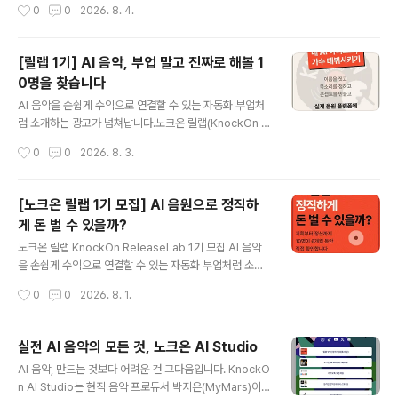
작성시간
0
0
2026. 8. 4.
s.gle/CFPrQi..
별도의 관리 기준이 마련되지 않은 AI 활용 저작물의 등록
을 유보해 왔습니다. 이번 개정으로 AI를 사용했더라도 인
간이 작사·작곡·편곡 과정에 실질적이고 주도적으로 참여
[릴랩 1기] AI 음악, 부업 말고 진짜로 해볼 1
한 음악은 협회에 저작물 등록을 신청할 수 있게 됐습니다.
0명을 찾습니다
이번 글에서는 한국음악저작권협회가 공개한 개정 안내문
글 내용
과 저작물 신고서 작성 안내, 곡별 「AI 활용 확인서」, 자주
AI 음악을 손쉽게 수익으로 연결할 수 있는 자동화 부업처
묻는 질문을 바탕으로 창작자가 알아야 할 등록 및 정산 기
럼 소개하는 광고가 넘쳐납니다.노크온 릴랩(KnockOn R
준을 정리합니다. 등록 여부를 가르는 기준은 인간의 창작
eleaseLab)은 그 반대편에서 시작합니다.음악을 단순한
작성시간
0
0
2026. 8. 3.
기여 AI 활용 음악의 등록 여부는 작사·작곡·편곡 각 파트에
돈벌이 수단으로 여기지 않고, 음악을 만드는 과정을 사랑
서 인간이 어느 정도..
하는 사람, 나를 음악으로 표현하고, 완성한 작품을 더 많은
사람에게 제대로 알리고 싶은 사람을 위한 6개월 실전 발
[노크온 릴랩 1기 모집] AI 음원으로 정직하
매 프로젝트입니다.현직 레이블 운영자인 랩장과 소수정예
게 돈 벌 수 있을까?
10명이 함께 AI 아티스트를 기획하고 실제 음원 플랫폼에
글 내용
발매합니다. 이후 홍보와 스트리밍 반응, 정산 결과까지 직
노크온 릴랩 KnockOn ReleaseLab 1기 모집 AI 음악
접 확인하며 뮤직 비즈니스의 한 사이클을 완주합니다. htt
을 손쉽게 수익으로 연결할 수 있는 자동화 부업처럼 소개
ps://youtube.com/shorts/nUguqbmTLpI?si=BVd
하는 광고가 넘쳐납니다.노크온 릴랩(KnockOn Releas
작성시간
0
0
2026. 8. 1.
go8LdZifuoNbh [무엇을 함께하나요?]아티스트의 ..
eLab)은 그 반대편에서 시작합니다.음악을 단순한 돈벌이
수단으로 여기지 않고, 음악을 만드는 과정을 사랑하는 사
람, 나를 음악으로 표현하고, 완성한 작품을 더 많은 사람에
실전 AI 음악의 모든 것, 노크온 AI Studio
게 제대로 알리고 싶은 사람을 위한 6개월 실전 발매 프로
글 내용
AI 음악, 만드는 것보다 어려운 건 그다음입니다. KnockO
젝트입니다.현직 레이블 운영자인 랩장과 소수정예 10명
n AI Studio는 현직 음악 프로듀서 박지은(MyMars)이
이 함께 AI 아티스트를 기획하고 실제 음원 플랫폼에 발매