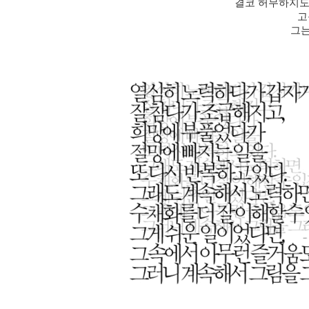
결코 허무하지도
고
그는