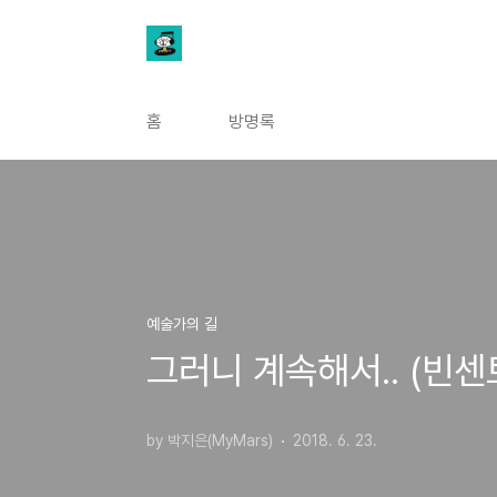
본문 바로가기
홈
방명록
예술가의 길
그러니 계속해서.. (빈센
by 박지은(MyMars)
2018. 6. 23.