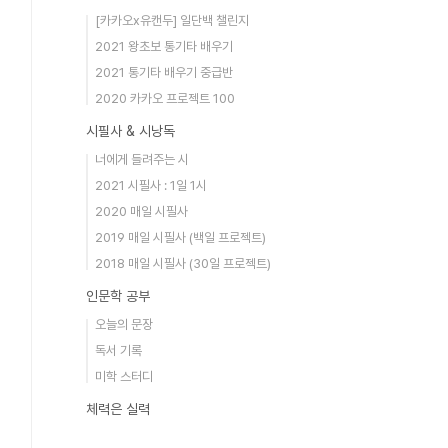
[카카오x유캔두] 일단백 챌린지
2021 왕초보 통기타 배우기
2021 통기타 배우기 중급반
2020 카카오 프로젝트 100
시필사 & 시낭독
너에게 들려주는 시
2021 시필사 : 1일 1시
2020 매일 시필사
2019 매일 시필사 (백일 프로젝트)
2018 매일 시필사 (30일 프로젝트)
인문학 공부
오늘의 문장
독서 기록
미학 스터디
체력은 실력