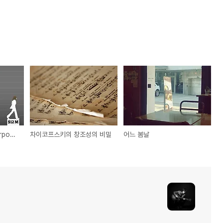
Paul McCartney Carpool Karaoke (The Late Late Show with James Corden)
차이코프스키의 창조성의 비밀
어느 봄날