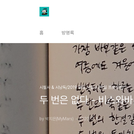
본문 바로가기
홈
방명록
시필사 & 시낭독/2019 매일 시필사 (백일 프로젝트)
두 번은 없다 - 비스와
by 박지은(MyMars)
2020. 7. 8.