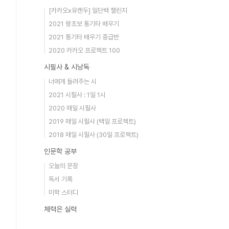
[카카오x유캔두] 일단백 챌린지
2021 왕초보 통기타 배우기
2021 통기타 배우기 중급반
2020 카카오 프로젝트 100
시필사 & 시낭독
너에게 들려주는 시
2021 시필사 : 1일 1시
2020 매일 시필사
2019 매일 시필사 (백일 프로젝트)
2018 매일 시필사 (30일 프로젝트)
인문학 공부
오늘의 문장
독서 기록
미학 스터디
체력은 실력