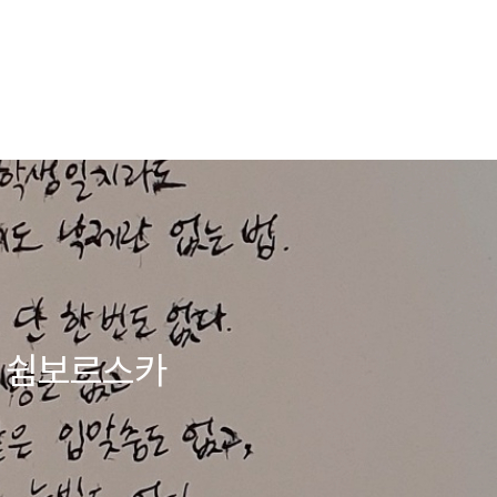
바 쉼보르스카