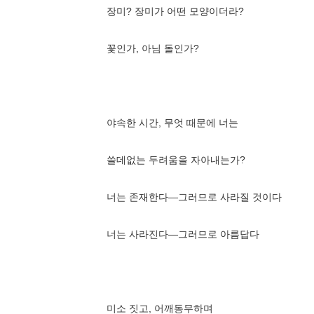
장미? 장미가 어떤 모양이더라?
꽃인가, 아님 돌인가?
야속한 시간,
무엇 때문에 너는
쓸데없는 두려움을 자아내는가?
너는 존재한다―그러므로 사라질 것이다
너는 사라진다―그러므로 아름답다
미소 짓고, 어깨동무하며